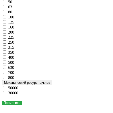
50
63
80
100
125
160
200
225
250
315
350
400
500
630
700
800
Механический ресурс, циклов
50000
30000
Применить