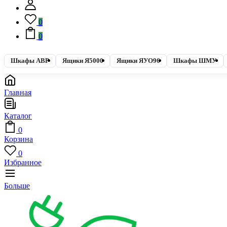
0
0
Шкафы АВР
Ящики Я5000
Ящики ЯУО96
Шкафы ШМУ
Главная
Каталог
0
Корзина
0
Избранное
Больше