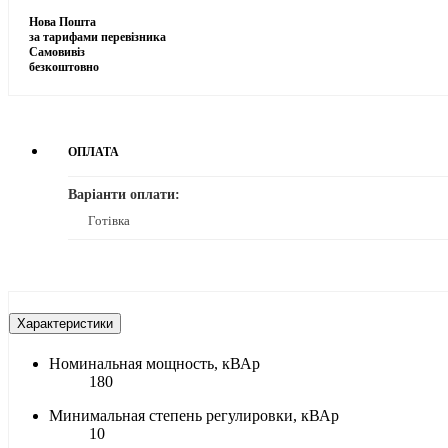
Нова Пошта
за тарифами перевізника
Самовивіз
безкоштовно
ОПЛАТА
Варіанти оплати:
Готівка
Характеристики
Номинальная мощность, кВАр
180
Минимальная степень регулировки, кВАр
10