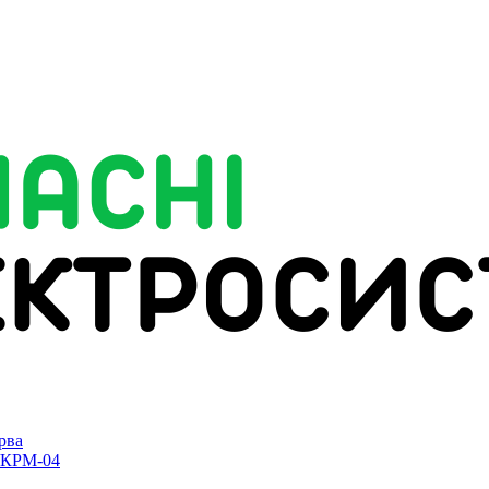
рва
УКРМ-04